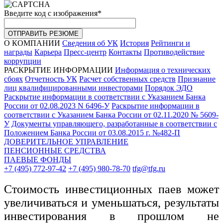
Введите код с изображения
*
ОТПРАВИТЬ РЕЗЮМЕ
О КОМПАНИИ
Сведения об УК
История
Рейтинги и
награды
Карьера
Пресс-центр
Контакты
Противодействие
коррупции
РАСКРЫТИЕ ИНФОРМАЦИИ
Информация о технических
сбоях
Отчетность УК
Расчет собственных средств
Признание
лиц квалифицированными инвесторами
Порядок ЭДО
Раскрытие информации в соответствии с Указанием Банка
России от 02.08.2023 N 6496-У
Раскрытие информации в
соответствии с Указанием Банка России от 02.11.2020 № 5609-
У
Документы управляющего, разработанные в соответствии с
Положением Банка России от 03.08.2015 г. №482-П
ДОВЕРИТЕЛЬНОЕ УПРАВЛЕНИЕ
ПЕНСИОННЫЕ СРЕДСТВА
ПАЕВЫЕ ФОНДЫ
+7 (495) 772-97-42
+7 (495) 980-78-70
tfg@tfg.ru
Стоимость инвестиционных паев может
увеличиваться и уменьшаться, результаты
инвестирования в прошлом не