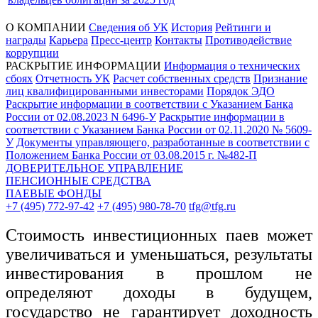
О КОМПАНИИ
Сведения об УК
История
Рейтинги и
награды
Карьера
Пресс-центр
Контакты
Противодействие
коррупции
РАСКРЫТИЕ ИНФОРМАЦИИ
Информация о технических
сбоях
Отчетность УК
Расчет собственных средств
Признание
лиц квалифицированными инвесторами
Порядок ЭДО
Раскрытие информации в соответствии с Указанием Банка
России от 02.08.2023 N 6496-У
Раскрытие информации в
соответствии с Указанием Банка России от 02.11.2020 № 5609-
У
Документы управляющего, разработанные в соответствии с
Положением Банка России от 03.08.2015 г. №482-П
ДОВЕРИТЕЛЬНОЕ УПРАВЛЕНИЕ
ПЕНСИОННЫЕ СРЕДСТВА
ПАЕВЫЕ ФОНДЫ
+7 (495) 772-97-42
+7 (495) 980-78-70
tfg@tfg.ru
Стоимость инвестиционных паев может
увеличиваться и уменьшаться, результаты
инвестирования в прошлом не
определяют доходы в будущем,
государство не гарантирует доходность