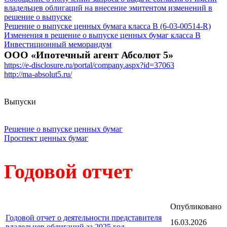
владельцев облигаций на внесение эмитентом изменений в
решение о выпуске
Решение о выпуске ценных бумага класса В (6-03-00514-R)
Изменения в решение о выпуске ценных бумаг класса В
Инвестиционный меморандум
ООО «Ипотечный агент Абсолют 5»
https://e-disclosure.ru/portal/company.aspx?id=37063
http://ma-absolut5.ru/
Выпуски
Решение о выпуске ценных бумаг
Проспект ценных бумаг
Годовой отчет
Опубликовано
Годовой отчет о деятельности представителя
16.03.2026
владельцев облигаций за 2025 год