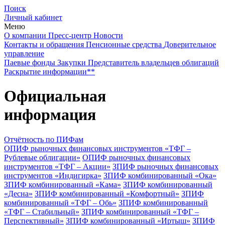
Поиск
Личный кабинет
Меню
О компании
Пресс-центр
Новости
Контакты и обращения
Пенсионные средства
Доверительное
управление
Паевые фонды
Закупки
Представитель владельцев облигаций
Раскрытие информации**
Официальная
информация
Отчётность по ПИФам
ОПИФ рыночных финансовых инструментов «ТФГ –
Рублевые облигации»
ОПИФ рыночных финансовых
инструментов «ТФГ – Акции»
ЗПИФ рыночных финансовых
инструментов «Индигирка»
ЗПИФ комбинированный «Ока»
ЗПИФ комбинированный «Кама»
ЗПИФ комбинированный
«Десна»
ЗПИФ комбинированный «Комфортный»
ЗПИФ
комбинированный «ТФГ – Обь»
ЗПИФ комбинированный
«ТФГ – Стабильный»
ЗПИФ комбинированный «ТФГ –
Перспективный»
ЗПИФ комбинированный «Иртыш»
ЗПИФ